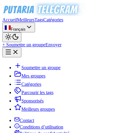
Accueil
Meilleurs
Tags
Catégories
Français
+ Soumettre un groupe
Envoyer
Soumettre un groupe
Mes groupes
Catégories
Parcourir les tags
Sponsorisés
Meilleurs groupes
Contact
Conditions d’utilisation