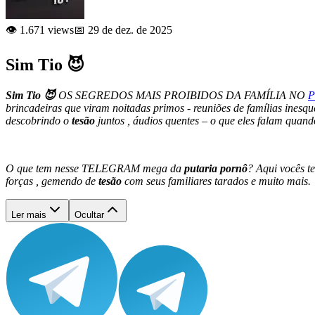
👁️ 1.671 views
📅 29 de dez. de 2025
Sim Tio 😈
Sim Tio 😈
OS SEGREDOS MAIS PROIBIDOS DA FAMÍLIA NO
P
brincadeiras que viram noitadas primos - reuniões de famílias inesq
descobrindo o
tesão
juntos , áudios quentes – o que eles falam qua
O que tem nesse TELEGRAM mega da
putaria pornô
?
Aqui vocês t
forças , gemendo de
tesão
com seus familiares tarados e muito mais.
Ler mais
Ocultar