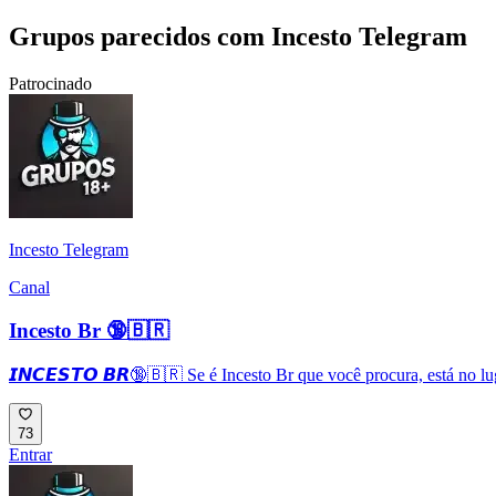
Grupos parecidos com Incesto Telegram
Patrocinado
Incesto Telegram
Canal
Incesto Br 🔞🇧🇷
𝙄𝙉𝘾𝙀𝙎𝙏𝙊 𝘽𝙍🔞🇧🇷 Se é Incesto Br que você procura, está no lug
73
Entrar