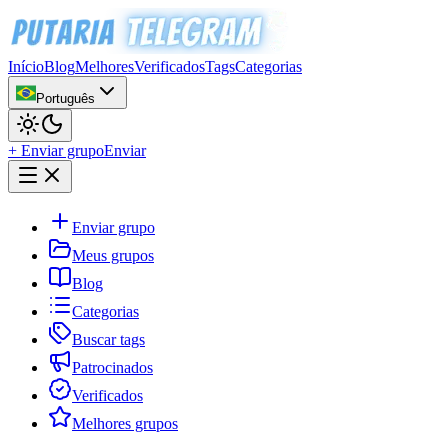
Início
Blog
Melhores
Verificados
Tags
Categorias
Português
+ Enviar grupo
Enviar
Enviar grupo
Meus grupos
Blog
Categorias
Buscar tags
Patrocinados
Verificados
Melhores grupos