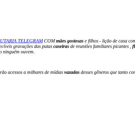
UTARIA TELEGRAM
COM
mães gostosas
e filhos - lição de casa com
uecíveis gravações das putas
caseiras
de reuniões familiares picantes ,
f
ndo ninguém ouvem.
erão acessos a milhares de mídias
vazadas
desses gêneros que tanto con