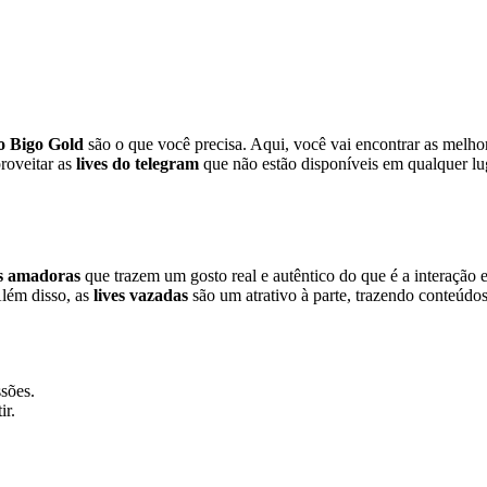
o Bigo Gold
são o que você precisa. Aqui, você vai encontrar as melh
roveitar as
lives do telegram
que não estão disponíveis em qualquer lug
es amadoras
que trazem um gosto real e autêntico do que é a interação 
Além disso, as
lives vazadas
são um atrativo à parte, trazendo conteúdo
sões.
ir.