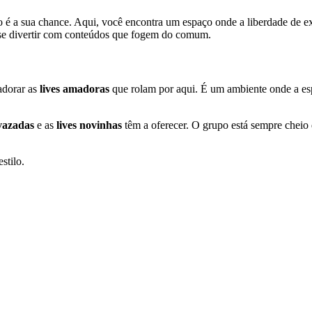
po é a sua chance. Aqui, você encontra um espaço onde a liberdade de ex
 se divertir com conteúdos que fogem do comum.
adorar as
lives amadoras
que rolam por aqui. É um ambiente onde a espo
 vazadas
e as
lives novinhas
têm a oferecer. O grupo está sempre cheio 
stilo.