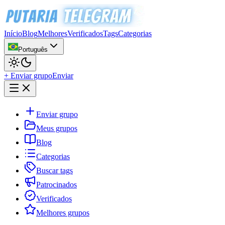
Início
Blog
Melhores
Verificados
Tags
Categorias
Português
+ Enviar grupo
Enviar
Enviar grupo
Meus grupos
Blog
Categorias
Buscar tags
Patrocinados
Verificados
Melhores grupos