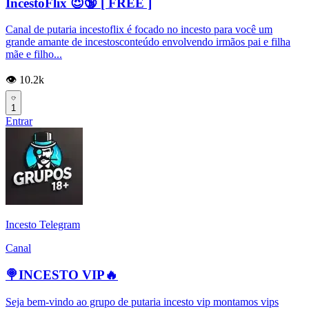
IncestoFlix 😈🔞 [ FREE ]
Canal de putaria incestoflix é focado no incesto para você um
grande amante de incestosconteúdo envolvendo irmãos pai e filha
mãe e filho...
👁️ 10.2k
1
Entrar
Incesto Telegram
Canal
🍭INCESTO VIP🔥
Seja bem-vindo ao grupo de putaria incesto vip montamos vips