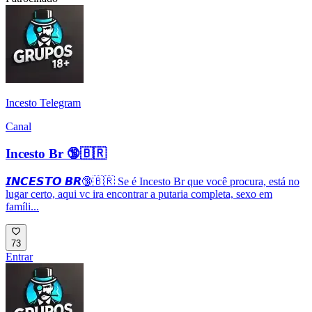
Incesto Telegram
Canal
Incesto Br 🔞🇧🇷
𝙄𝙉𝘾𝙀𝙎𝙏𝙊 𝘽𝙍🔞🇧🇷 Se é Incesto Br que você procura, está no
lugar certo, aqui vc ira encontrar a putaria completa, sexo em
famíli...
73
Entrar