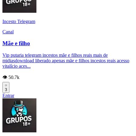
Incesto Telegram
Canal
Mãe e filho
Vip putaria telegram incestos mãe e filhos reais mais de
midiasdownload liberado apenas mãe e filhos incestos reais acesso
vitalício aces...
👁️ 50.7k
3
Entrar