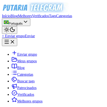
Início
Blog
Melhores
Verificados
Tags
Categorias
Português
+ Enviar grupo
Enviar
Enviar grupo
Meus grupos
Blog
Categorias
Buscar tags
Patrocinados
Verificados
Melhores grupos