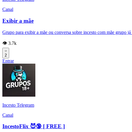
Canal
Exibir a mãe
Grupo para exibir a mãe ou conversa sobre incesto com mãe grupo já t
👁️ 3.7k
2
Entrar
Incesto Telegram
Canal
IncestoFlix 😈🔞 [ FREE ]