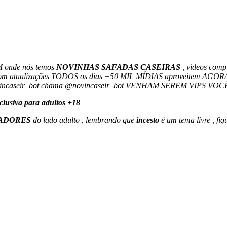
 onde nós temos
NOVINHAS SAFADAS CASEIRAS
, videos comp
eo e com atualizações TODOS os dias +50 MIL MÍDIAS aproveitem A
ovincaseir_bot chama @novincaseir_bot VENHAM SEREM VIPS V
clusiva para adultos +18
ADORES
do lado adulto , lembrando que
incesto
é um tema livre , fi