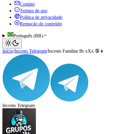
Contato
Termos de uso
Política de privacidade
Remoção de conteúdo
Português (BR)
Início
/
Incesto Telegram
/
Incesto Familiar Br xXx 🔞👧
Incesto Telegram