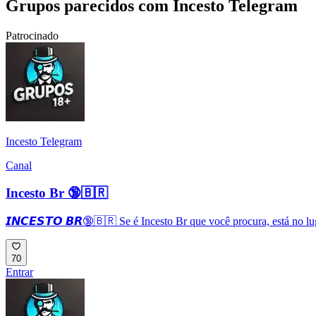
Grupos parecidos com Incesto Telegram
Patrocinado
Incesto Telegram
Canal
Incesto Br 🔞🇧🇷
𝙄𝙉𝘾𝙀𝙎𝙏𝙊 𝘽𝙍🔞🇧🇷 Se é Incesto Br que você procura, está no lug
70
Entrar