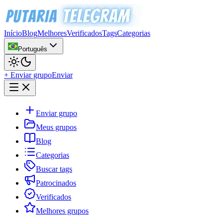
Início
Blog
Melhores
Verificados
Tags
Categorias
Português
+ Enviar grupo
Enviar
Enviar grupo
Meus grupos
Blog
Categorias
Buscar tags
Patrocinados
Verificados
Melhores grupos