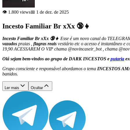
👁️ 1.800 views
📅 1 de dez. de 2025
Incesto Familiar Br xXx 🔞👧
Incesto Familiar Br xXx 🔞👧
Esse é um novo canal do TELEGRAM
vazados
praias ,
flagras reais
vestiário etc o acesso é instantân
19,90 ACESSAREM O VIP chama @novincaseir_bot , chama @n
Olá sejam bem-vindos ao grupo de DARK INCESTOS e
putaria
ex
Grupo consciente e responsável abordamos o tema
INCESTOS AM
banidos.
Ler mais
Ocultar