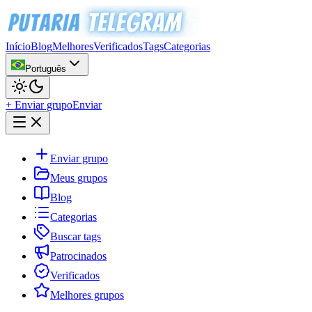
Início
Blog
Melhores
Verificados
Tags
Categorias
Português
+ Enviar grupo
Enviar
Enviar grupo
Meus grupos
Blog
Categorias
Buscar tags
Patrocinados
Verificados
Melhores grupos