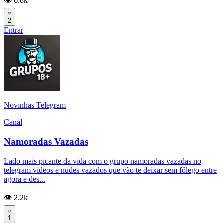
👁️ 6.8k
2
Entrar
Novinhas Telegram
Canal
Namoradas Vazadas
Lado mais picante da vida com o grupo namoradas vazadas no
telegram vídeos e nudes vazados que vão te deixar sem fôlego entre
agora e des...
👁️ 2.2k
1