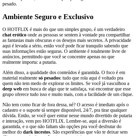
pesado.
Ambiente Seguro e Exclusivo
O HOTFLIX é mais do que um simples grupo, é um verdadeiro
chat erótico
onde as pessoas se sentem à vontade pra compartilhar
as fantasias mais obscuras e os desejos mais secretos. A privacidade
aqui é levada a sério, então você pode ficar tranquilo sabendo que
suas informações estão seguras. O ambiente é totalmente livre de
anúncios, permitindo que você se concentre apenas no que
realmente importa: a putaria.
Além disso, a qualidade dos conteúdos é garantida. O foco é em
material realmente
só pesados
: tudo que rola aqui é voltado pra
quem não tem medo de explorar os limites. Se você já vasculhou a
deep web
em busca de algo que te satisfaça, vai encontrar que esse
grupo oferece tudo isso e muito mais, com a facilidade de um clique.
Não tem como ficar de fora dessa, né? O acesso é imediato após o
cadastro e o suporte tá sempre disponível, 24/7, pra tirar qualquer
dúvida. Então, se você quer entrar nesse mundo divertido de putaria
e interação, vem pro HOTFLIX. Lembre-se, aqui a diversão é
garantida, e o que não faltam são opções pra você desfrutar do
melhor do
dark incestos
. São experiências que vão te deixar sem