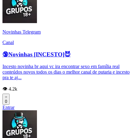
Novinhas Telegram
Canal
🔞Novinhas [INCESTO]😈
Incesto novinha br aqui vc ira encontrar sexo em família real
conteúdos novos todos os dias o melhor canal de putaria e incesto
pra te aj...
👁️ 4.2k
0
Entrar