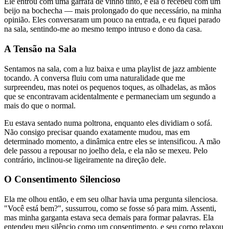
Ele entrou com uma garrafa de vinho tinto, e ela o recebeu com um
beijo na bochecha — mais prolongado do que necessário, na minha
opinião. Eles conversaram um pouco na entrada, e eu fiquei parado
na sala, sentindo-me ao mesmo tempo intruso e dono da casa.
A Tensão na Sala
Sentamos na sala, com a luz baixa e uma playlist de jazz ambiente
tocando. A conversa fluiu com uma naturalidade que me
surpreendeu, mas notei os pequenos toques, as olhadelas, as mãos
que se encontravam acidentalmente e permaneciam um segundo a
mais do que o normal.
Eu estava sentado numa poltrona, enquanto eles dividiam o sofá.
Não consigo precisar quando exatamente mudou, mas em
determinado momento, a dinâmica entre eles se intensificou. A mão
dele passou a repousar no joelho dela, e ela não se mexeu. Pelo
contrário, inclinou-se ligeiramente na direção dele.
O Consentimento Silencioso
Ela me olhou então, e em seu olhar havia uma pergunta silenciosa.
"Você está bem?", sussurrou, como se fosse só para mim. Assenti,
mas minha garganta estava seca demais para formar palavras. Ela
entendeu meu silêncio como um consentimento, e seu corpo relaxou