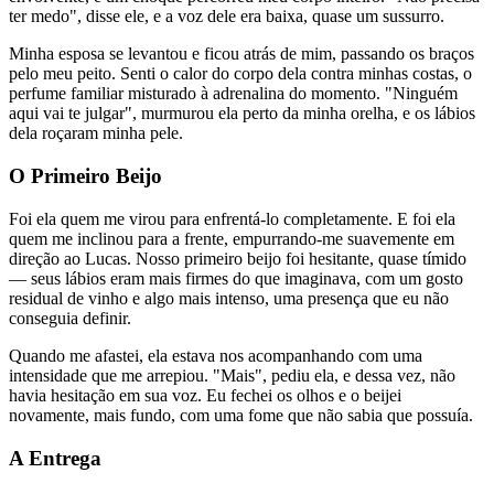
ter medo", disse ele, e a voz dele era baixa, quase um sussurro.
Minha esposa se levantou e ficou atrás de mim, passando os braços
pelo meu peito. Senti o calor do corpo dela contra minhas costas, o
perfume familiar misturado à adrenalina do momento. "Ninguém
aqui vai te julgar", murmurou ela perto da minha orelha, e os lábios
dela roçaram minha pele.
O Primeiro Beijo
Foi ela quem me virou para enfrentá-lo completamente. E foi ela
quem me inclinou para a frente, empurrando-me suavemente em
direção ao Lucas. Nosso primeiro beijo foi hesitante, quase tímido
— seus lábios eram mais firmes do que imaginava, com um gosto
residual de vinho e algo mais intenso, uma presença que eu não
conseguia definir.
Quando me afastei, ela estava nos acompanhando com uma
intensidade que me arrepiou. "Mais", pediu ela, e dessa vez, não
havia hesitação em sua voz. Eu fechei os olhos e o beijei
novamente, mais fundo, com uma fome que não sabia que possuía.
A Entrega