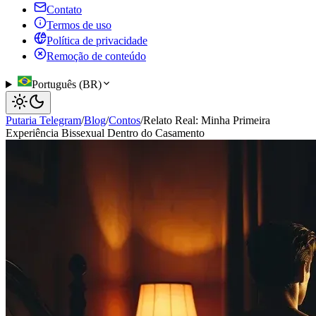
Contato
Termos de uso
Política de privacidade
Remoção de conteúdo
Português (BR)
Putaria Telegram
/
Blog
/
Contos
/
Relato Real: Minha Primeira
Experiência Bissexual Dentro do Casamento