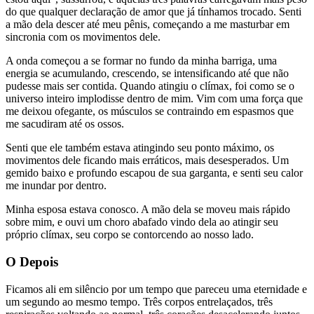
do que qualquer declaração de amor que já tínhamos trocado. Senti
a mão dela descer até meu pênis, começando a me masturbar em
sincronia com os movimentos dele.
A onda começou a se formar no fundo da minha barriga, uma
energia se acumulando, crescendo, se intensificando até que não
pudesse mais ser contida. Quando atingiu o clímax, foi como se o
universo inteiro implodisse dentro de mim. Vim com uma força que
me deixou ofegante, os músculos se contraindo em espasmos que
me sacudiram até os ossos.
Senti que ele também estava atingindo seu ponto máximo, os
movimentos dele ficando mais erráticos, mais desesperados. Um
gemido baixo e profundo escapou de sua garganta, e senti seu calor
me inundar por dentro.
Minha esposa estava conosco. A mão dela se moveu mais rápido
sobre mim, e ouvi um choro abafado vindo dela ao atingir seu
próprio clímax, seu corpo se contorcendo ao nosso lado.
O Depois
Ficamos ali em silêncio por um tempo que pareceu uma eternidade e
um segundo ao mesmo tempo. Três corpos entrelaçados, três