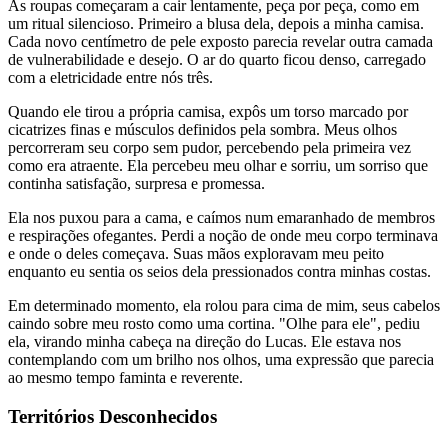
As roupas começaram a cair lentamente, peça por peça, como em
um ritual silencioso. Primeiro a blusa dela, depois a minha camisa.
Cada novo centímetro de pele exposto parecia revelar outra camada
de vulnerabilidade e desejo. O ar do quarto ficou denso, carregado
com a eletricidade entre nós três.
Quando ele tirou a própria camisa, expôs um torso marcado por
cicatrizes finas e músculos definidos pela sombra. Meus olhos
percorreram seu corpo sem pudor, percebendo pela primeira vez
como era atraente. Ela percebeu meu olhar e sorriu, um sorriso que
continha satisfação, surpresa e promessa.
Ela nos puxou para a cama, e caímos num emaranhado de membros
e respirações ofegantes. Perdi a noção de onde meu corpo terminava
e onde o deles começava. Suas mãos exploravam meu peito
enquanto eu sentia os seios dela pressionados contra minhas costas.
Em determinado momento, ela rolou para cima de mim, seus cabelos
caindo sobre meu rosto como uma cortina. "Olhe para ele", pediu
ela, virando minha cabeça na direção do Lucas. Ele estava nos
contemplando com um brilho nos olhos, uma expressão que parecia
ao mesmo tempo faminta e reverente.
Territórios Desconhecidos