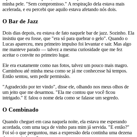
minha pele. "Sem compromisso." A respiração dela estava mais
acelerada, e eu percebi que aquilo estava afetando nós dois.
O Bar de Jazz
Dois dias depois, eu estava de fato naquele bar de jazz. Sozinho. Ela
insistiu que eu fosse, que "era só para quebrar o gelo". Quando o
Lucas apareceu, meu primeiro impulso foi levantar e sair. Mas algo
me manteve parado — talvez a mesma curiosidade que me fez
aceitar o convite no primeiro lugar.
Ele era exatamente como nas fotos, talvez um pouco mais magro.
Caminhou até minha mesa como se já me conhecesse há tempos.
Então sentou, sem pedir permissão.
"Agradecido por ter vindo", disse ele, olhando nos meus olhos de
um jeito que me desarmou. "Ela me contou que você ficou
intrigado." E falou o nome dela como se falasse um segredo.
O Combinado
Quando cheguei em casa naquela noite, ela estava me esperando
acordada, com uma taça de vinho para mim já servida. "E então?"
Foi só o que perguntou, mas a expressão dela continha uma dezena