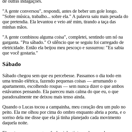
de outras indagações.
"A gente conversou", respondi, antes de beber um gole longo.
"Sobre música, trabalho... sobre ela." A palavra saiu mais pesada do
que pretendia. Ela levantou e veio até mim, tirando a taça das
minhas mãos.
"A gente combinou alguma coisa", completei, sentindo um nó na
garganta. "Pra sábado." O silêncio que se seguiu foi carregado de
eletricidade. Então ela beijou meu pescoço e sussurrou: "Eu sabia
que você gostaria."
Sábado
Sábado chegou sem que eu percebesse. Passamos o dia todo em
uma tensão elétrica, fazendo pequenas coisas — arrumando o
apartamento, escolhendo roupas — sem nunca dizer o que ambos
estávamos pensando. Ela pareceu mais calma do que eu, o que
paradoxalmente me deixou mais tenso ainda.
Quando o Lucas tocou a campainha, meu coração deu um pulo no
peito. Ela me olhou por cima do ombro enquanto abria a porta, e o
sorriso dela me disse que ela já tinha planejado cada movimento
daquela noite.