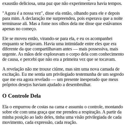
exaustão deliciosa, uma paz que não experimentava havia tempos.
"Agora é a nossa vez", disse ela então, olhando para ele e depois
para mim. A declaração me surpreendeu, pois esperava que a noite
terminasse ali. Mas a fome nos olhos dela me disse que estávamos
apenas no começo.
Ele se moveu então, virando-se para ela, e eu os acompanhei
enquanto se beijavam. Havia uma intimidade entre eles que era
diferente da que compartilhavam antes — mais possessiva, mais
urgente. As mãos dele exploravam o corpo dela com conhecimento
de causa, e percebi que não era a primeira vez que se tocavam.
A revelação não me trouxe ciúme, mas sim uma nova camada de
excitação. Eu me sentia um privilegiado testemunha de um segredo
que me era agora revelado — um presente inesperado que meus
próprios desejos haviam ajudado a desembrulhar.
O Controle Dela
Ela o empurrou de costas na cama e assumiu o controle, montando
sobre ele com uma graça que me prendeu a respiração. A partir da
minha posição ao lado deles, tinha uma visão privilegiada de cada
movimento, cada expressão, cada reação.