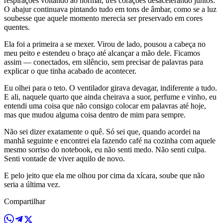
respirações voltando ao normal, três corações desacelerando juntos.
O abajur continuava pintando tudo em tons de âmbar, como se a luz
soubesse que aquele momento merecia ser preservado em cores
quentes.
Ela foi a primeira a se mexer. Virou de lado, pousou a cabeça no
meu peito e estendeu o braço até alcançar a mão dele. Ficamos
assim — conectados, em silêncio, sem precisar de palavras para
explicar o que tinha acabado de acontecer.
Eu olhei para o teto. O ventilador girava devagar, indiferente a tudo.
E ali, naquele quarto que ainda cheirava a suor, perfume e vinho, eu
entendi uma coisa que não consigo colocar em palavras até hoje,
mas que mudou alguma coisa dentro de mim para sempre.
Não sei dizer exatamente o quê. Só sei que, quando acordei na
manhã seguinte e encontrei ela fazendo café na cozinha com aquele
mesmo sorriso do notebook, eu não senti medo. Não senti culpa.
Senti vontade de viver aquilo de novo.
E pelo jeito que ela me olhou por cima da xícara, soube que não
seria a última vez.
Compartilhar