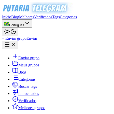
Início
Blog
Melhores
Verificados
Tags
Categorias
Português
+ Enviar grupo
Enviar
Enviar grupo
Meus grupos
Blog
Categorias
Buscar tags
Patrocinados
Verificados
Melhores grupos