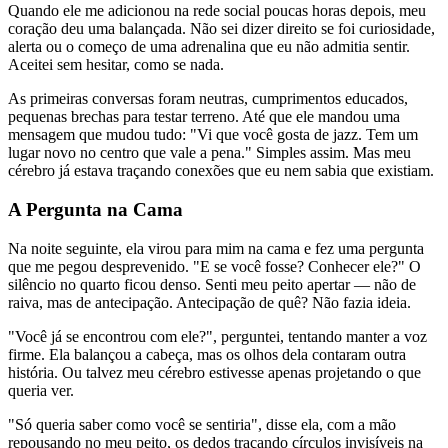
Quando ele me adicionou na rede social poucas horas depois, meu
coração deu uma balançada. Não sei dizer direito se foi curiosidade,
alerta ou o começo de uma adrenalina que eu não admitia sentir.
Aceitei sem hesitar, como se nada.
As primeiras conversas foram neutras, cumprimentos educados,
pequenas brechas para testar terreno. Até que ele mandou uma
mensagem que mudou tudo: "Vi que você gosta de jazz. Tem um
lugar novo no centro que vale a pena." Simples assim. Mas meu
cérebro já estava traçando conexões que eu nem sabia que existiam.
A Pergunta na Cama
Na noite seguinte, ela virou para mim na cama e fez uma pergunta
que me pegou desprevenido. "E se você fosse? Conhecer ele?" O
silêncio no quarto ficou denso. Senti meu peito apertar — não de
raiva, mas de antecipação. Antecipação de quê? Não fazia ideia.
"Você já se encontrou com ele?", perguntei, tentando manter a voz
firme. Ela balançou a cabeça, mas os olhos dela contaram outra
história. Ou talvez meu cérebro estivesse apenas projetando o que
queria ver.
"Só queria saber como você se sentiria", disse ela, com a mão
repousando no meu peito, os dedos traçando círculos invisíveis na