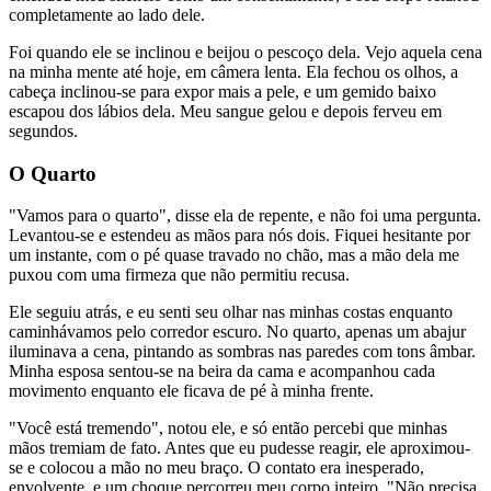
completamente ao lado dele.
Foi quando ele se inclinou e beijou o pescoço dela. Vejo aquela cena
na minha mente até hoje, em câmera lenta. Ela fechou os olhos, a
cabeça inclinou-se para expor mais a pele, e um gemido baixo
escapou dos lábios dela. Meu sangue gelou e depois ferveu em
segundos.
O Quarto
"Vamos para o quarto", disse ela de repente, e não foi uma pergunta.
Levantou-se e estendeu as mãos para nós dois. Fiquei hesitante por
um instante, com o pé quase travado no chão, mas a mão dela me
puxou com uma firmeza que não permitiu recusa.
Ele seguiu atrás, e eu senti seu olhar nas minhas costas enquanto
caminhávamos pelo corredor escuro. No quarto, apenas um abajur
iluminava a cena, pintando as sombras nas paredes com tons âmbar.
Minha esposa sentou-se na beira da cama e acompanhou cada
movimento enquanto ele ficava de pé à minha frente.
"Você está tremendo", notou ele, e só então percebi que minhas
mãos tremiam de fato. Antes que eu pudesse reagir, ele aproximou-
se e colocou a mão no meu braço. O contato era inesperado,
envolvente, e um choque percorreu meu corpo inteiro. "Não precisa