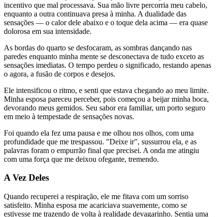
incentivo que mal processava. Sua mão livre percorria meu cabelo,
enquanto a outra continuava presa à minha. A dualidade das
sensações — o calor dele abaixo e o toque dela acima — era quase
dolorosa em sua intensidade.
As bordas do quarto se desfocaram, as sombras dançando nas
paredes enquanto minha mente se desconectava de tudo exceto as
sensações imediatas. O tempo perdeu o significado, restando apenas
o agora, a fusão de corpos e desejos.
Ele intensificou o ritmo, e senti que estava chegando ao meu limite.
Minha esposa pareceu perceber, pois começou a beijar minha boca,
devorando meus gemidos. Seu sabor era familiar, um porto seguro
em meio à tempestade de sensações novas.
Foi quando ela fez uma pausa e me olhou nos olhos, com uma
profundidade que me trespassou. "Deixe ir", sussurrou ela, e as
palavras foram o empurrão final que precisei. A onda me atingiu
com uma força que me deixou ofegante, tremendo.
A Vez Deles
Quando recuperei a respiração, ele me fitava com um sorriso
satisfeito. Minha esposa me acariciava suavemente, como se
estivesse me trazendo de volta à realidade devagarinho. Sentia uma