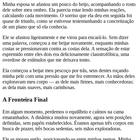
Minha esposa se afastou um pouco do beijo, acompanhando o rosto
dele sobre meu ombro. Ela parecia estar lendo minhas reações,
calculando cada movimento. O sorriso que ela deu em seguida foi
quase de triunfo, como se estivesse testemunhando a concretização
de um plano que só ela conhecia.
Ele se afastou ligeiramente e me virou para encará-lo. Sem dizer
uma palavra, começou a me beijar novamente, enquanto minhas
costas se pressionavam contra as costas dela. A sensação de estar
espremido entre eles dois era deliciosamente claustrofóbica, uma
overdose de estímulos que me deixava tonto.
Ela começou a beijar meu pescoço por trás, seus dentes roçando
minha pele com uma pressão que me fez estremecer. As mãos deles
exploravam meu corpo — as dele mais firmes, mais conhecedoras;
as dela mais suaves, mais carinhosas.
A Fronteira Final
Em algum momento, perdemos o equilíbrio e caímos na cama
emaranhados. A dinâmica mudou novamente, agora sem posições
definidas, sem papéis estabelecidos. Éramos apenas três corpos em
busca de prazer, três bocas sedentas, seis mãos exploradoras.
Ele se moveu então, posicionando-se entre minhas pernas. Minha