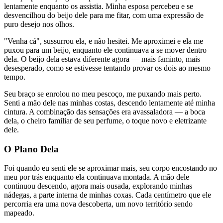
lentamente enquanto os assistia. Minha esposa percebeu e se
desvencilhou do beijo dele para me fitar, com uma expressão de
puro desejo nos olhos.
"Venha cá", sussurrou ela, e não hesitei. Me aproximei e ela me
puxou para um beijo, enquanto ele continuava a se mover dentro
dela. O beijo dela estava diferente agora — mais faminto, mais
desesperado, como se estivesse tentando provar os dois ao mesmo
tempo.
Seu braço se enrolou no meu pescoço, me puxando mais perto.
Senti a mão dele nas minhas costas, descendo lentamente até minha
cintura. A combinação das sensações era avassaladora — a boca
dela, o cheiro familiar de seu perfume, o toque novo e eletrizante
dele.
O Plano Dela
Foi quando eu senti ele se aproximar mais, seu corpo encostando no
meu por trás enquanto ela continuava montada. A mão dele
continuou descendo, agora mais ousada, explorando minhas
nádegas, a parte interna de minhas coxas. Cada centímetro que ele
percorria era uma nova descoberta, um novo território sendo
mapeado.