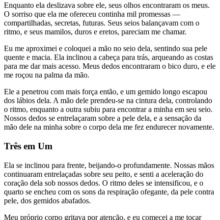
Enquanto ela deslizava sobre ele, seus olhos encontraram os meus.
O sorriso que ela me ofereceu continha mil promessas —
compartilhadas, secretas, futuras. Seus seios balançavam com o
ritmo, e seus mamilos, duros e eretos, pareciam me chamar.
Eu me aproximei e coloquei a mão no seio dela, sentindo sua pele
quente e macia. Ela inclinou a cabeça para trás, arqueando as costas
para me dar mais acesso. Meus dedos encontraram o bico duro, e ele
me roçou na palma da mão.
Ele a penetrou com mais força então, e um gemido longo escapou
dos lábios dela. A mão dele prendeu-se na cintura dela, controlando
o ritmo, enquanto a outra subiu para encontrar a minha em seu seio.
Nossos dedos se entrelaçaram sobre a pele dela, e a sensação da
mão dele na minha sobre o corpo dela me fez endurecer novamente.
Três em Um
Ela se inclinou para frente, beijando-o profundamente. Nossas mãos
continuaram entrelaçadas sobre seu peito, e senti a aceleração do
coração dela sob nossos dedos. O ritmo deles se intensificou, e o
quarto se encheu com os sons da respiração ofegante, da pele contra
pele, dos gemidos abafados.
Meu próprio corpo gritava por atenção, e eu comecei a me tocar