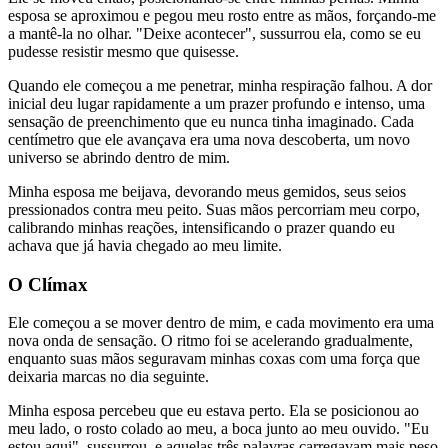
esposa se aproximou e pegou meu rosto entre as mãos, forçando-me
a mantê-la no olhar. "Deixe acontecer", sussurrou ela, como se eu
pudesse resistir mesmo que quisesse.
Quando ele começou a me penetrar, minha respiração falhou. A dor
inicial deu lugar rapidamente a um prazer profundo e intenso, uma
sensação de preenchimento que eu nunca tinha imaginado. Cada
centímetro que ele avançava era uma nova descoberta, um novo
universo se abrindo dentro de mim.
Minha esposa me beijava, devorando meus gemidos, seus seios
pressionados contra meu peito. Suas mãos percorriam meu corpo,
calibrando minhas reações, intensificando o prazer quando eu
achava que já havia chegado ao meu limite.
O Clímax
Ele começou a se mover dentro de mim, e cada movimento era uma
nova onda de sensação. O ritmo foi se acelerando gradualmente,
enquanto suas mãos seguravam minhas coxas com uma força que
deixaria marcas no dia seguinte.
Minha esposa percebeu que eu estava perto. Ela se posicionou ao
meu lado, o rosto colado ao meu, a boca junto ao meu ouvido. "Eu
estou aqui", sussurrou, e aquelas três palavras carregavam mais peso