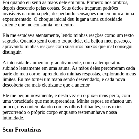
Foi quando eu senti as mãos dele em mim. Primeiro nos ombros,
depois descendo pelas costas. Seus dedos traçaram padrões
invisíveis na minha pele, despertando sensações que eu nunca tinha
experimentado. O choque inicial deu lugar a uma curiosidade
ardente que me consumia por dentro.
Ela me estudava atentamente, lendo minhas reações como um texto
sagrado. Quando gemi com o toque dele, ela beijou meu pescoço,
aprovando minhas reações com sussurros baixos que mal consegui
distinguir.
A intensidade aumentou gradativamente, como a temperatura
subindo lentamente em uma sauna. As mãos deles percorreram cada
parte do meu corpo, aprendendo minhas respostas, explorando meus
limites. Eu me tornei um mapa sendo desvendado, e cada nova
descoberta era mais eletrizante que a anterior.
Ele me beijou novamente, e desta vez eu o puxei mais perto, com
uma voracidade que me surpreendeu. Minha esposa se afastou um
pouco, nos contemplando com os olhos brilhantes, suas mãos
percorrendo o próprio corpo enquanto testemunhava nossa
intimidade.
Sem Fronteiras