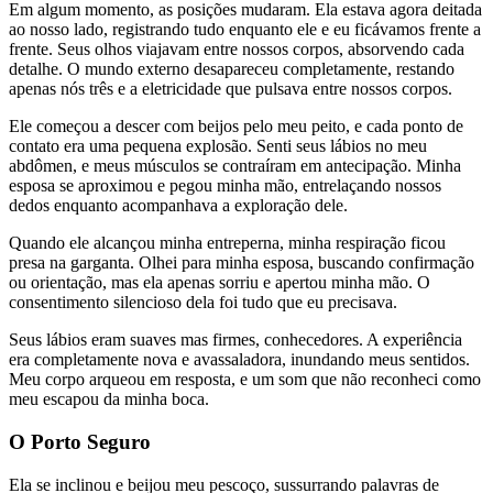
Em algum momento, as posições mudaram. Ela estava agora deitada
ao nosso lado, registrando tudo enquanto ele e eu ficávamos frente a
frente. Seus olhos viajavam entre nossos corpos, absorvendo cada
detalhe. O mundo externo desapareceu completamente, restando
apenas nós três e a eletricidade que pulsava entre nossos corpos.
Ele começou a descer com beijos pelo meu peito, e cada ponto de
contato era uma pequena explosão. Senti seus lábios no meu
abdômen, e meus músculos se contraíram em antecipação. Minha
esposa se aproximou e pegou minha mão, entrelaçando nossos
dedos enquanto acompanhava a exploração dele.
Quando ele alcançou minha entreperna, minha respiração ficou
presa na garganta. Olhei para minha esposa, buscando confirmação
ou orientação, mas ela apenas sorriu e apertou minha mão. O
consentimento silencioso dela foi tudo que eu precisava.
Seus lábios eram suaves mas firmes, conhecedores. A experiência
era completamente nova e avassaladora, inundando meus sentidos.
Meu corpo arqueou em resposta, e um som que não reconheci como
meu escapou da minha boca.
O Porto Seguro
Ela se inclinou e beijou meu pescoço, sussurrando palavras de